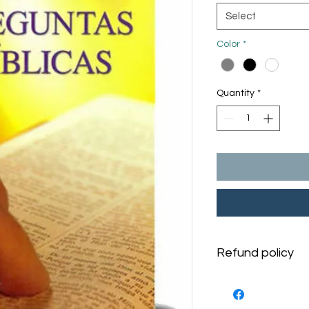
Select
Color
*
Quantity
*
Refund policy
Termos e Condições
Seu pedido é muito 
contato conosco de 