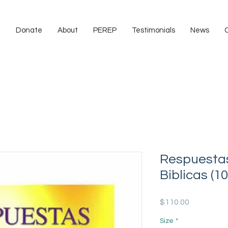
e
Donate
About
PEREP
Testimonials
News
Respuesta
Biblicas (1
Price
$110.00
Size
*