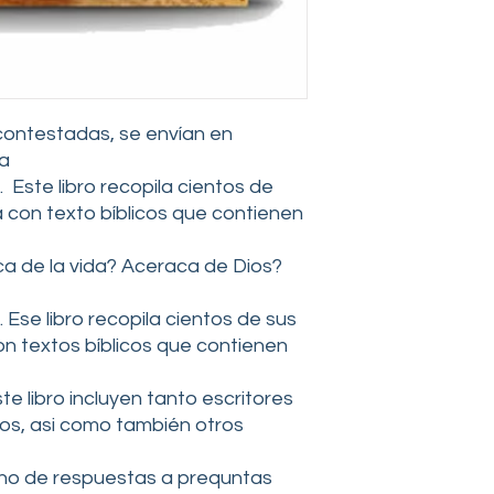
telefone 1-205-755-4
sexta-feira das 8h30
DEVOLVA AS INSTR
É fácil devolver um i
Iremos reembolsar 
 contestadas, se envían en
para itens devolvido
ja
devem ser devolvido
. Este libro recopila cientos de
produtos embalados
fechados.
 con texto bíblicos que contienen
Quando você entrar
se o item estava dan
a de la vida? Aceraca de Dios?
errado ou não é sati
e o número do produt
. Ese libro recopila cientos de sus
o (s) produto (s) esti
n textos bíblicos que contienen
que você solicitou, 
telefone 205-755-47
contact@upmi.org a
e libro incluyen tanto escritores
(apenas nos Estados 
os, asi como también otros
Unidos).
Nem sempre é neces
leno de respuestas a prequntas
danificado ou com d