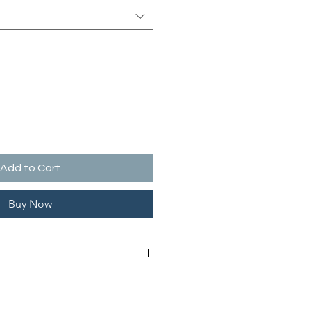
Add to Cart
Buy Now
importante para nós. Entre em
segunda a quinta-feira, pelo