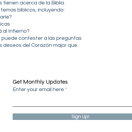
 tienen acerca de la Biblia.
instruções se for o
emas bíblicos, incluyendo:
endereço e número d
arle?
seu pedido, quando
e-mail em contact@
icas
á al Infierno?
ENDEREÇO ​​DE COR
 puede contester a las preguntas
United Prison Ministr
os deseos del Corazón major que
PO Box 8, Verbena, 
ITENS NÃO RETORNÁ
Não podemos aceita
massa de 100 ou mai
Itens para present
correspondência de 
Get Monthly Updates
Se a sua devolução 
Enter your email here
acima ou sem comp
não poder emitir um
mercadoria para vo
Observação: as des
Sign Up!
reembolsáveis.
ARTIGOS DE RECOL