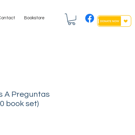
Contact
Bookstore
s A Preguntas
00 book set)