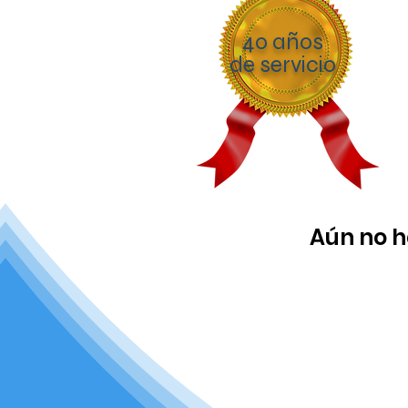
40 años
de servicio
Aún no h