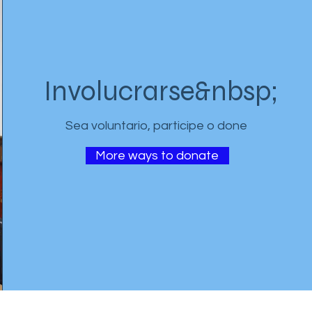
Involucrarse&nbsp;
Sea voluntario, participe o done
More ways to donate